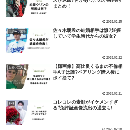
スが原因?何があったのか時系列
まとめ！
2025.02.25
佐々木朗希の結婚相手は誰?妊娠
スポーツ選手
していて学生時代からの彼女?
2025.02.22
【顔画像】高比良くるまの不倫相
お笑い芸人
手A子は誰?ペアリング購入後に
ポイ捨て?
2025.02.21
コレコレの素顔がイケメンすぎ
SNS
る⁉︎免許証画像流出の過去も!
2025.02.20