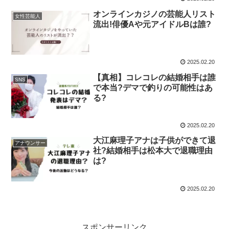
オンラインカジノの芸能人リスト
女性芸能人
流出!俳優Aや元アイドルBは誰?
2025.02.20
【真相】コレコレの結婚相手は誰
SNS
で本当?デマで釣りの可能性はあ
る?
2025.02.20
大江麻理子アナは子供ができて退
アナウンサー
社?結婚相手は松本大で退職理由
は?
2025.02.20
スポンサーリンク