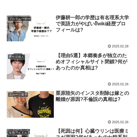
伊藤耕一郎の学歴は有名理系大学
プロデューサー
で英語力がやばい⁉︎wiki経歴プロ
フィールは?
2025.02.28
【理由5選】本郷奏多が独立のた
男性芸能人
めオフィシャルサイト閉鎖?何が
あったのか真相は?
2025.02.26
栗原陸矢のインスタ削除は嫁との
スポーツ選手
離婚が原因?不倫説の真相は?
2025.02.26
【死因は何】心臓ウリンは医療ミ
女性アイドル