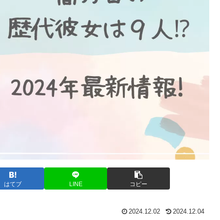
はてブ
LINE
コピー
2024.12.02
2024.12.04