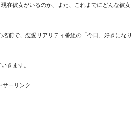
、現在彼女がいるのか、また、これまでにどんな彼女
の名前で、恋愛リアリティ番組の「今日、好きになり
ていきます。
ンサーリンク