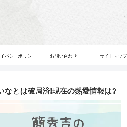
イバシーポリシー
お問い合わせ
サイトマップ
いなとは破局済!現在の熱愛情報は?