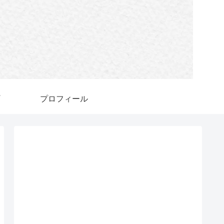
プロフィール