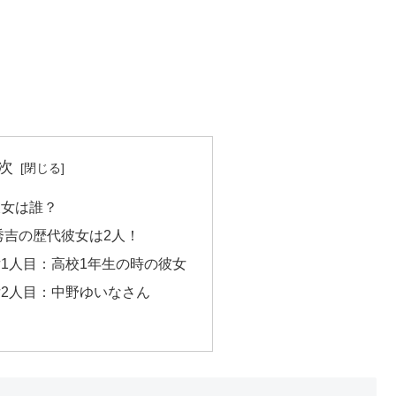
次
彼女は誰？
簡秀吉の歴代彼女は2人！
1人目：高校1年生の時の彼女
2人目：中野ゆいなさん