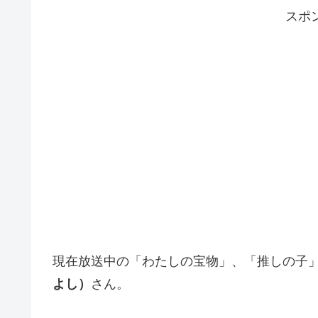
スポ
現在放送中の「わたしの宝物」、「推しの子
よし）
さん。