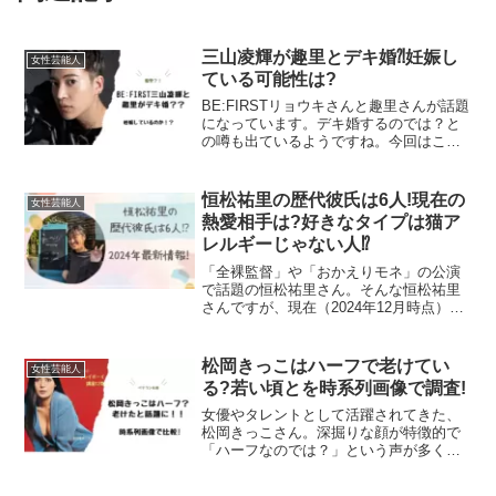
三山凌輝が趣里とデキ婚⁈妊娠し
女性芸能人
ている可能性は?
BE:FIRSTリョウキさんと趣里さんが話題
になっています。デキ婚するのでは？と
の噂も出ているようですね。今回はこの
報道について詳しく調査しました。三山
凌輝と趣里がデキ婚？2025年4月23日、
BE:FIRSTリョウキさんについて話題にな
恒松祐里の歴代彼氏は6人!現在の
女性芸能人
っ...
熱愛相手は?好きなタイプは猫ア
レルギーじゃない人⁉︎
「全裸監督」や「おかえりモネ」の公演
で話題の恒松祐里さん。そんな恒松祐里
さんですが、現在（2024年12月時点）の
彼氏は誰なのでしょうか。今回は、恒松
祐里さんの彼氏について調べていきま
す。【2024年最新】恒松祐里の歴代彼氏
松岡きっこはハーフで老けてい
女性芸能人
は6人！恒松祐里...
る?若い頃とを時系列画像で調査!
女優やタレントとして活躍されてきた、
松岡きっこさん。深掘りな顔が特徴的で
「ハーフなのでは？」という声が多く上
がっています。今回はそんな、松岡きっ
こさんはハーフなのかどうかなど調査し