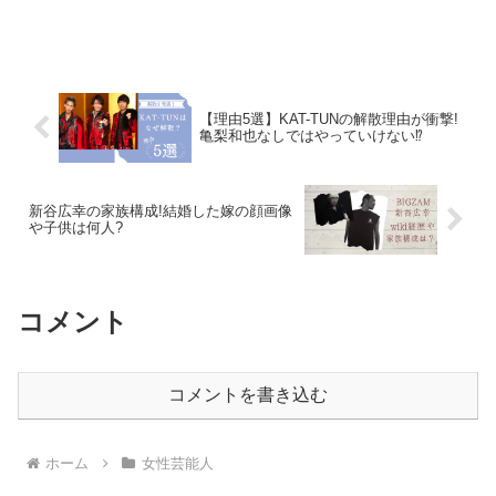
【理由5選】KAT-TUNの解散理由が衝撃!
亀梨和也なしではやっていけない⁉︎
新谷広幸の家族構成!結婚した嫁の顔画像
や子供は何人?
コメント
コメントを書き込む
ホーム
女性芸能人