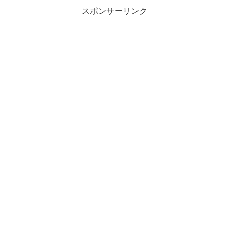
と“真剣同棲...
スポンサーリンク