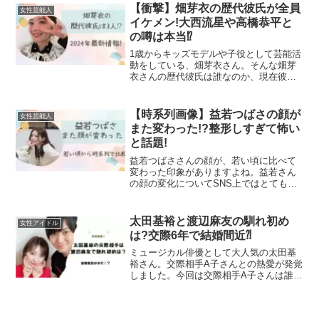
ました。松岡きっこはハーフではない！
【衝撃】畑芽衣の歴代彼氏が全員
女性芸能人
女優やタレントとして活躍...
イケメン!大西流星や高橋恭平と
の噂は本当⁉︎
1歳からキッズモデルや子役として芸能活
動をしている、畑芽衣さん。そんな畑芽
衣さんの歴代彼氏は誰なのか、現在彼氏
はいるのか調査していきます。【2024年
最新】畑芽衣の歴代彼氏は３人!畑芽衣さ
んと噂になった歴代彼氏はこちらです。
【時系列画像】益若つばさの顔が
女性芸能人
大西流星さん（な...
また変わった!?整形しすぎて怖い
と話題!
益若つばささんの顔が、若い頃に比べて
変わった印象がありますよね。益若さん
の顔の変化についてSNS上ではとても話
題になっています。そんな益若さんにつ
いて、若い頃からの画像を調査してみま
した。【益若つばさ】顔がまた変わっ
太田基裕と渡辺麻友の馴れ初め
女性アイドル
た？整形したことを告白し...
は?交際6年で結婚間近⁈
ミュージカル俳優として大人気の太田基
裕さん。交際相手A子さんとの熱愛が発覚
しました。今回は交際相手A子さんは誰な
のか、馴れ初めなど調査しました。太田
基裕が渡辺麻友と同棲愛⁉︎人気2.5次元俳
優・太田基裕(38)が元国民的アイドル