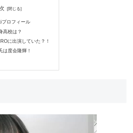
次
kiプロフィール
身高校は？
EROに出演していた？！
氏は度会隆輝！