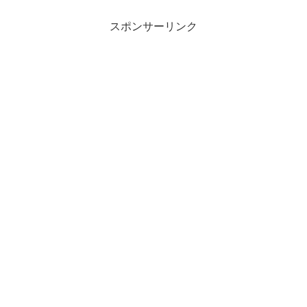
バンクホークスの栗原陸矢選手。その奥
様の愛甲千笑美...
スポンサーリンク