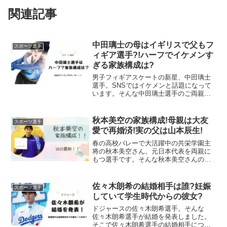
関連記事
中田璃士の母はイギリスで父もフ
スポーツ選手
ィギア選手?!ハーフでイケメンす
ぎる家族構成は?
男子フィギアスケートの新星、中田璃士
選手。SNSではイケメンと話題になって
います。そんな中田璃士選手のご両親に
ついて紹介します。16歳中田璃士世界ジ
ュニアで初優勝!フィギュアスケートの中
田璃士選手。フィギュア世界ジュニア選
秋本美空の家族構成!母親は大友
スポーツ選手
手権で、逆転優勝を...
愛で再婚済!実の父は山本辰生!
春の高校バレーで大活躍中の共栄学園主
将の秋本美空さん。元日本代表を両親に
もつ選手です。そんな秋本美空さんの家
族構成について紹介します。秋本美空選
手の家族構成！世代を代表するエースと
して注目を集める秋本美空さん。そんな
佐々木朗希の結婚相手は誰?妊娠
スポーツ選手
秋本美空さんの家族構成は...
していて学生時代からの彼女?
ドジャースの佐々木朗希選手。そんな
佐々木朗希選手が結婚を発表しました。
そこで佐々木朗希選手の結婚相手につい