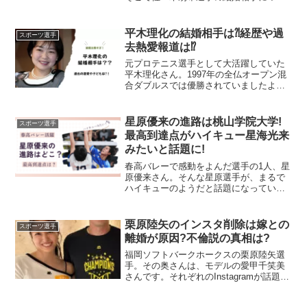
て調査しました。佐々木朗希が結婚を発
表！！ドジャースの佐々木朗希選手。そ
んな佐々木朗希選手が、2025年2月22日
平木理化の結婚相手は⁈経歴や過
スポーツ選手
自身のInstagr...
去熱愛報道は⁉︎
元プロテニス選手として大活躍していた
平木理化さん。1997年の全仏オープン混
合ダブルスでは優勝されていましたよ
ね！そんな平木理化さんは結婚されてい
るのか、結婚されているのであればどの
ような相手なのか調査しました。平木理
星原優来の進路は桃山学院大学!
スポーツ選手
化は結婚していない⁉︎...
最高到達点がハイキュー星海光来
みたいと話題に!
春高バレーで感動をよんだ選手の1人、星
原優来さん。そんな星原選手が、まるで
ハイキューのようだと話題になっていま
す。今回はそんな星原さんの進路先や最
高到達点について調査しました。星原優
来が星海光来(ハイキュー)みたいと話題
栗原陸矢のインスタ削除は嫁との
スポーツ選手
に！春高バレーで感動...
離婚が原因?不倫説の真相は?
福岡ソフトバークホークスの栗原陸矢選
手。その奥さんは、モデルの愛甲千笑美
さんです。それぞれのInstagramが話題に
なっていたので調査しました。栗原陸矢
の嫁がインスタ投稿を削除！福岡ソフト