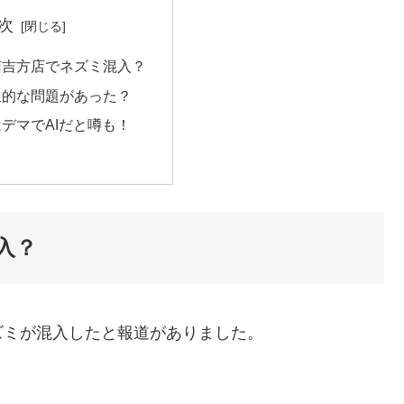
次
南吉方店でネズミ混入？
生的な問題があった？
デマでAIだと噂も！
入？
ズミが混入したと報道がありました。