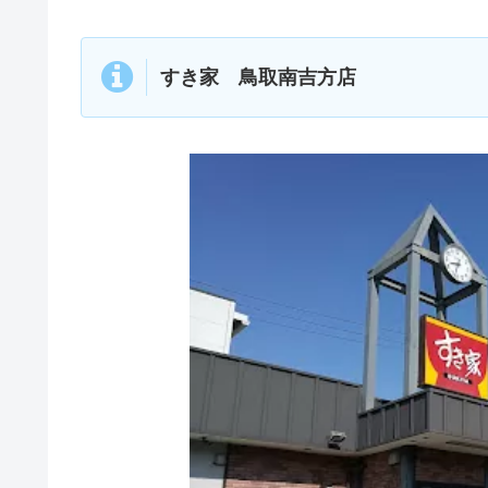
すき家 鳥取南吉方店