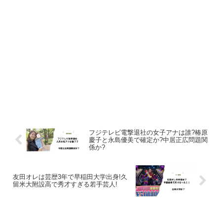
フジテレビ電撃退社の女子アナは誰?椿原
慶子と永島優美で確定か?中居正広問題関
係か?
友田オレは芸歴3年で早稲田大学出身!久
留米大附設高で秀才すぎる若手芸人!