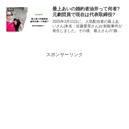
ついて調査しました。高田馬場で女性配
信者が刺された？2025年3月11日午前10
最上あいの婚約者油井って何者?
事件
時ごろでし...
元劇団員で現在は代表取締役?
2025年3月11日に、人気配信者の最上あ
いさん(本名：佐藤愛里さん)が刺殺事件が
発生しました。その後、最上さんの”婚約
者”と名乗る人物がXに登場し話題となっ
ています。今回は婚約者の油井は、一体
何者なのか調査しました。最上あいの婚
約者がSN...
スポンサーリンク