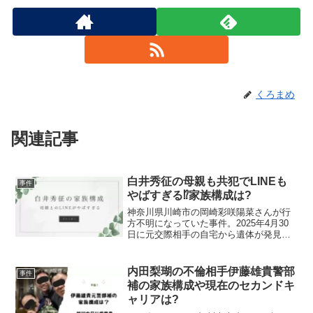
くろまめ
関連記事
白井秀征の母親も共犯でLINEも
事件
やばすぎる⁉︎家族構成は?
神奈川県川崎市の岡崎彩咲陽菜さんが行
方不明になっていた事件。2025年4月30
日に元交際相手の自宅から遺体が発見さ
れました。今回はそんな元交際相手、白
井秀征容疑者の家族構成について紹介し
ます。白井秀征の家族構成は？白井秀征
内田梨瑚の不倫相手伊藤雄貴警部
事件
容疑者の家族構成は...
補の家族構成や現在のセカンドキ
ャリアは?