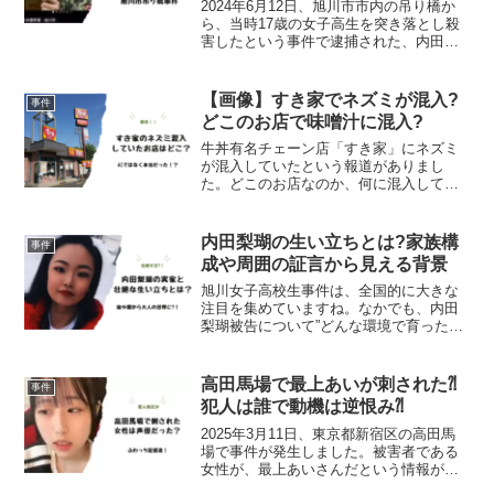
2024年6月12日、旭川市市内の吊り橋か
ら、当時17歳の女子高生を突き落とし殺
害したという事件で逮捕された、内田梨
瑚容疑者。そんな内田梨瑚容疑者の不倫
相手と特定されたのが、伊藤雄貴警部補
です。そこで今回は伊藤雄貴警部補の家
【画像】すき家でネズミが混入?
事件
族構成について調...
どこのお店で味噌汁に混入?
牛丼有名チェーン店「すき家」にネズミ
が混入していたという報道がありまし
た。どこのお店なのか、何に混入してい
たのか気になりますよね。そこで今回は
すき家のネズミ混入の事件について調査
しました。すき家鳥取南吉方店でネズミ
内田梨瑚の生い立ちとは?家族構
事件
混入？人気牛丼チェーン店「...
成や周囲の証言から見える背景
旭川女子高校生事件は、全国的に大きな
注目を集めていますね。なかでも、内田
梨瑚被告について”どんな環境で育ったの
か””家族はどんな人なのか」といった疑問
を持つ人も少なくありません。この記事
では、内田梨瑚被告のプロフィールや家
高田馬場で最上あいが刺された⁈
事件
族構成、生い立ちに...
犯人は誰で動機は逆恨み⁈
2025年3月11日、東京都新宿区の高田馬
場で事件が発生しました。被害者である
女性が、最上あいさんだという情報がで
ています。今回は、事件の詳細や犯人に