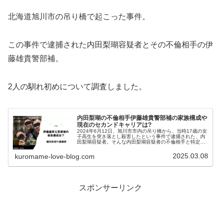
北海道旭川市の吊り橋で起こった事件。
この事件で逮捕された内田梨瑚容疑者とその不倫相手の伊
藤雄貴警部補。
2人の馴れ初めについて調査しました。
内田梨瑚の不倫相手伊藤雄貴警部補の家族構成や
現在のセカンドキャリアは?
2024年6月12日、旭川市市内の吊り橋から、当時17歳の女
子高生を突き落とし殺害したという事件で逮捕された、内
田梨瑚容疑者。そんな内田梨瑚容疑者の不倫相手と特定さ
れたのが、伊藤雄貴警部補です。そこで今回は伊藤雄貴警
部補の家族構成について調...
2025.03.08
kuromame-love-blog.com
スポンサーリンク